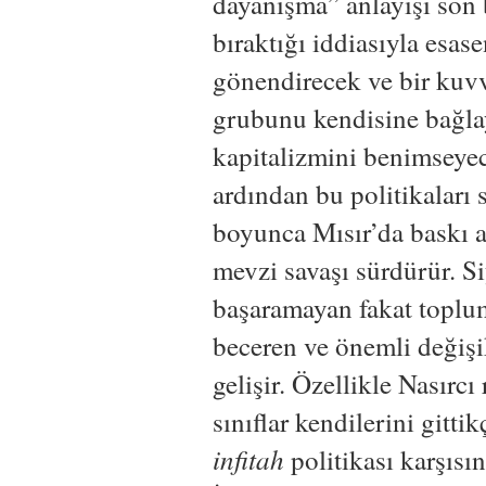
dayanışma” anlayışı son b
bıraktığı iddiasıyla esas
gönendirecek ve bir kuv
grubunu kendisine bağla
kapitalizmini benimseyec
ardından bu politikaları
boyunca Mısır’da baskı al
mevzi savaşı sürdürür. Si
başaramayan fakat toplu
beceren ve önemli değişik
gelişir. Özellikle Nasırcı
sınıflar kendilerini gitti
infitah
politikası karşısın