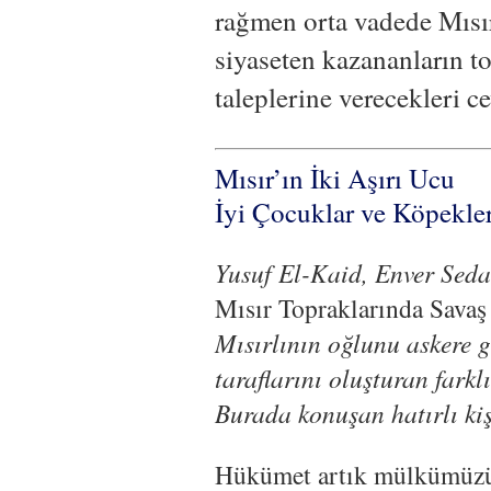
rağmen orta vadede Mısır
siyaseten kazananların t
taleplerine verecekleri c
Mısır’ın İki Aşırı Ucu
İyi Çocuklar ve Köpekle
Yusuf El-Kaid, Enver Sed
Mısır Topraklarında Sava
Mısırlının oğlunu askere 
taraflarını oluşturan farkl
Burada konuşan hatırlı kiş
Hükümet artık mülkümüzü 