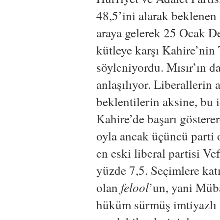
48,5’ini alarak beklenen z
araya gelerek 25 Ocak De
kütleye karşı Kahire’nin 
söyleniyordu. Mısır’ın d
anlaşılıyor. Liberallerin
beklentilerin aksine, bu 
Kahire’de başarı göstere
oyla ancak üçüncü parti 
en eski liberal partisi Ve
yüzde 7,5. Seçimlere kat
felool
olan
’un, yani Müb
hüküm sürmüş imtiyazlı s