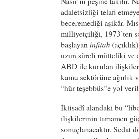
Nasır’ın peşine takılır. 
adaletsizliği telafi etmey
beceremediği aşikâr. Mıs
milliyetçiliği, 1973’ten s
infitah
başlayan
(açıklık)
uzun süreli müttefiki ve 
ABD ile kurulan ilişkiler 
kamu sektörüne ağırlık v
“hür teşebbüs”e yol verili
İktisadî alandaki bu “lib
ilişkilerinin tamamen gü
sonuçlanacaktır. Sedat 