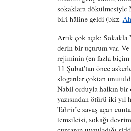
sokaklara dökülmesiyle 
biri hâline geldi (bkz.
Ah
Artık çok açık: Sokakla
derin bir uçurum var. V
rejiminin (en fazla biçim 
11 Şubat’tan önce askerle
sloganlar çoktan unutul
Nabil orduyla halkın bir
yazısından ötürü iki yıl
Tahrir’e savaş açan cunt
temsilcisi, sokağı devrim
cuntanın uyguladığı şidd