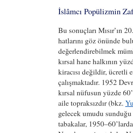
İslâmcı Popülizmin Zaf
Bu sonuçları Mısır’ın 20
hatlarını göz önünde bu
değerlendirebilmek mümk
kırsal hane halkının yüz
kiracısı değildir, ücretl
çalışmaktadır. 1952 Devr
kırsal nüfusun yüzde 60’
aile topraksızdır (bkz.
Yu
gelecek umudu sunduğu i
tabakalar, 1950–60’larda