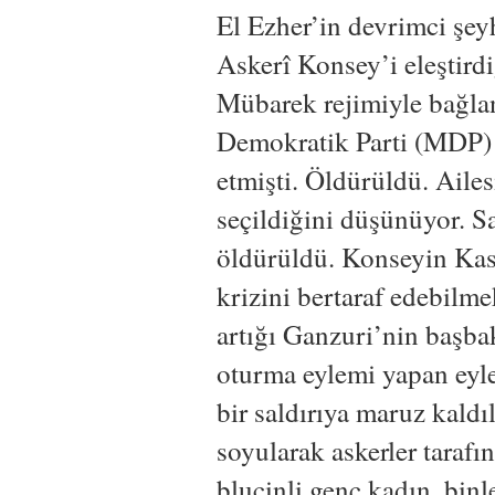
El Ezher’in devrimci şe
Askerî Konsey’i eleştird
Mübarek rejimiyle bağlant
Demokratik Parti (MDP)
etmişti. Öldürüldü. Ailes
seçildiğini düşünüyor. Sa
öldürüldü. Konseyin Kas
krizini bertaraf edebilm
artığı Ganzuri’nin başba
oturma eylemi yapan eyle
bir saldırıya maruz kaldı
soyularak askerler taraf
blucinli genç kadın, binl