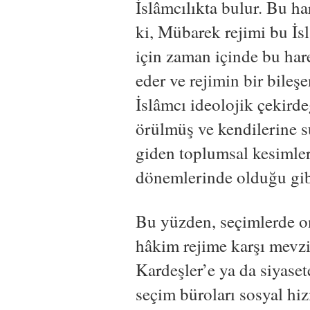
İslâmcılıkta bulur. Bu ha
ki, Mübarek rejimi bu İs
için zaman içinde bu har
eder ve rejimin bir bileşe
İslâmcı ideolojik çekird
örülmüş ve kendilerine s
giden toplumsal kesimle
dönemlerinde olduğu gibi
Bu yüzden, seçimlerde on
hâkim rejime karşı mevz
Kardeşler’e ya da siyase
seçim büroları sosyal hi