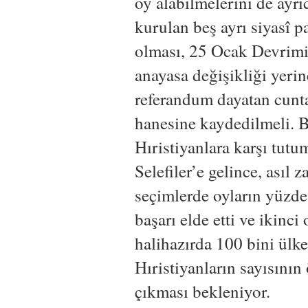
oy alabilmelerini de ayr
kurulan beş ayrı siyasî p
olması, 25 Ocak Devrimi
anayasa değişikliği yeri
referandum dayatan cunta 
hanesine kaydedilmeli. B
Hıristiyanlara karşı tutu
Selefiler’e gelince, asıl z
seçimlerde oyların yüzde
başarı elde etti ve ikinc
halihazırda 100 bini ülke
Hıristiyanların sayısını
çıkması bekleniyor.