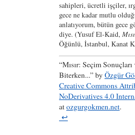
sahipleri, ücretli işçiler, ı
gece ne kadar mutlu oldu
anlatıyorum, bütün gece 
diye. (Yusuf El-Kaid,
Mısı
Öğünlü, İstanbul, Kanat Ki
“Mısır: Seçim Sonuçları
Biterken...”
by
Özgür G
Creative Commons Attr
NoDerivatives 4.0 Intern
at
ozgurgokmen.net
.
↩