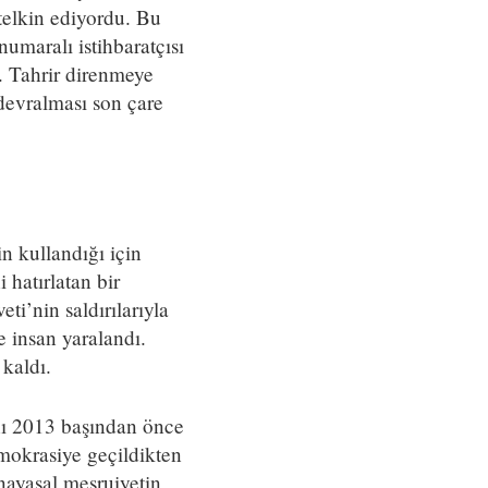
telkin ediyordu. Bu
umaralı istihbaratçısı
. Tahrir direnmeye
devralması son çare
n kullandığı için
 hatırlatan bir
i’nin saldırılarıyla
e insan yaralandı.
kaldı.
nı 2013 başından önce
emokrasiye geçildikten
nayasal meşruiyetin