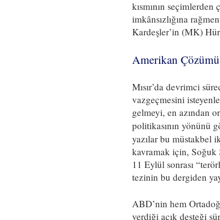
kısmının seçimlerden ç
imkânsızlığına rağmen.
Kardeşler’in (MK) Hürr
Amerikan Çözümü
Mısır’da devrimci sürec
vazgeçmesini isteyenler
gelmeyi, en azından or
politikasının yönünü g
yazılar bu müstakbel ik
kavramak için, Soğuk S
11 Eylül sonrası “terör
tezinin bu dergiden yay
ABD’nin hem Ortadoğu p
verdiği açık desteği s