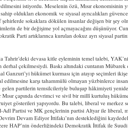
 edilmesini istiyordu. Meselenin özü, Mısır ekonomisinin y
 sahip oldukları ekonomik ve siyasal ayrıcalıkları güvence
 şehirlerde sokaklara dökülen insanlar değişen bir şey ol
mlerin de bir değişime yol açmayacağını düşünüyor. Cun
ratik Parti artıklarınca kurulan dokuz ayrı siyasal partin
Tahrir’deki devasa kitle eyleminin temel talebi, YAK’nin 
 derhal çekilmesiydi. Baskı altındaki cuntanın Mübarek
l Ganzuri’yi hükümet kurması için atayıp seçimleri ikiş
lal edilmesine karşı tahammülü olmayan yüzbinlerce insanı 
gelen partilerin temsilcileriyle buluşup hâkimiyeti yenid
 Mısır çapında devrimci ve sivil bir millî kurtuluş hüküm
iyet gösterileri yapıyordu. Bu talebi, liberal ve merkez sol
Adl Partisi ve MK gençlerinin partisi Altyar ile liberal, 
 Devrim Devam Ediyor İttifakı’nın desteklediğini kaydedel
zere HAP’nin önderliğindeki Demokratik İttifak ile Suudi d