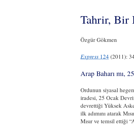
Tahrir, Bir
Özgür Gökmen
Express
124
(2011): 3
Arap Baharı mı, 2
Ordunun siyasal hegemo
iradesi, 25 Ocak Devr
devrettiği Yüksek Aske
ilk adımını atarak Mısı
Mısır ve temsil ettiği “