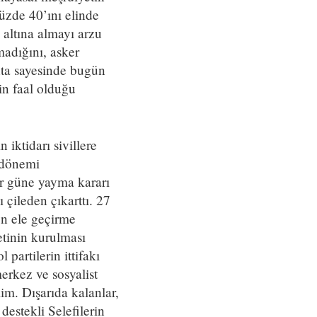
üzde 40’ını elinde
 altına almayı arzu
madığını, asker
ta sayesinde bugün
in faal olduğu
iktidarı sivillere
 dönemi
er güne yayma kararı
çileden çıkarttı. 27
en ele geçirme
etinin kurulması
 partilerin ittifakı
merkez ve sosyalist
im. Dışarıda kalanlar,
estekli Selefilerin