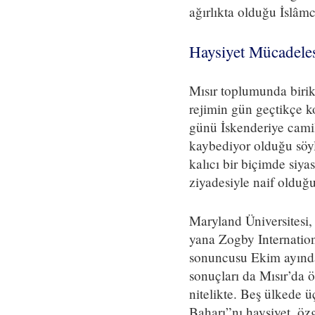
ağırlıkta olduğu İslâmcı
Haysiyet Mücadele
Mısır toplumunda birike
rejimin gün geçtikçe k
günü İskenderiye cami
kaybediyor olduğu söy
kalıcı bir biçimde siya
ziyadesiyle naif olduğ
Maryland Üniversitesi
yana Zogby Internation
sonuncusu Ekim ayında
sonuçları da Mısır’da 
nitelikte. Beş ülkede
Baharı”nı haysiyet, öz