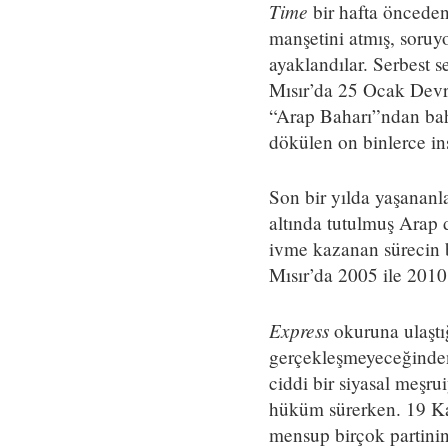
Time
bir hafta önceden
manşetini atmış, soruy
ayaklandılar. Serbest 
Mısır’da 25 Ocak Devr
“Arap Baharı”ndan bah
dökülen on binlerce i
Son bir yılda yaşananl
altında tutulmuş Arap 
ivme kazanan sürecin b
Mısır’da 2005 ile 2010
Express
okuruna ulaştı
gerçekleşmeyeceğinden 
ciddi bir siyasal meşr
hüküm sürerken. 19 Ka
mensup birçok partinin