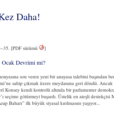
 Kez Daha!
4–35. [PDF sürümü
]
5 Ocak Devrimi mi?
nyasına son veren yeni bir anayasa talebini başından ber
imi’ne sahip çıkmak üzere meydanına geri döndü. Ancak 
rî Konsey kendi kontrolü altında bir parlamenter demokra
r’ı seçime götürmeyi başardı. Üstelik en ateşli destekçisi
Arap Baharı” ilk büyük siyasal kırılmasını yaşıyor...