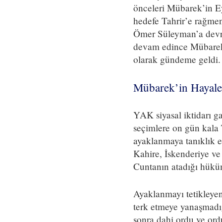
önceleri Mübarek’in Ey
hedefe Tahrir’e rağmen 
Ömer Süleyman’a devre
devam edince Mübarek’
olarak gündeme geldi.
Mübarek’in Hayale
YAK siyasal iktidarı g
seçimlere on gün kala Ta
ayaklanmaya tanıklık e
Kahire, İskenderiye ve 
Cuntanın atadığı hükü
Ayaklanmayı tetikleyen
terk etmeye yanaşmadığ
sonra dahi ordu ve ord