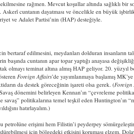
ekilmesine rağmen. Mevcut koşullar altında sağlıklı bir s
 Askerî cuntanın dayatması ve öncelikle en büyük işbirl
iyet ve Adalet Partisi’nin (HAP) desteğiyle.
in bertaraf edilmesini, meydanları dolduran insanların ta
in başında cuntanın apar topar yaptığı anayasa değişikliğ
tak olmayı teminat altına almış HAP geliyor. 20. yüzyıl
Foreign Affairs
österen
’de yayımlanmaya başlamış MK’ye 
Foreign 
tidarın da destek göreceğinin işareti olsa gerek. (
avaş dönemini belirleyen Kennan’ın “çevreleme politikas
le savaş” politikalarına temel teşkil eden Huntington’ın “
ıldığını hatırlayalım.)
etrolüne erişimi hem Filistin’i peyderpey sömürgeleştire
ürdürebilmesi için bölgedeki etkisini koruması elzem. Dola