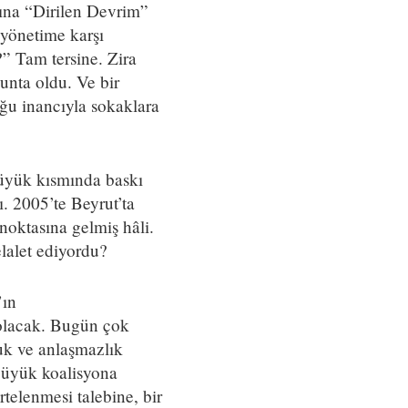
ğına “Dirilen Devrim”
 yönetime karşı
?” Tam tersine. Zira
nta oldu. Ve bir
ğu inancıyla sokaklara
büyük kısmında baskı
. 2005’te Beyrut’ta
noktasına gelmiş hâli.
elalet ediyordu?
’ın
 olacak. Bugün çok
luk ve anlaşmazlık
büyük koalisyona
telenmesi talebine, bir