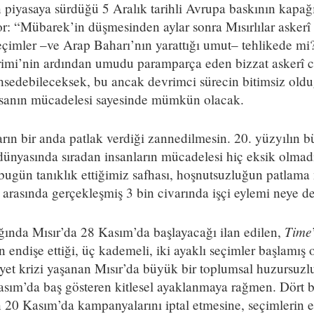
 piyasaya sürdüğü 5 Aralık tarihli Avrupa baskının kapa
or: “Mübarek’in düşmesinden aylar sonra Mısırlılar askerî
seçimler –ve Arap Baharı’nın yarattığı umut– tehlikede mi
imi’nin ardından umudu paramparça eden bizzat askerî cu
sedebileceksek, bu ancak devrimci sürecin bitimsiz oldu
nsanın mücadelesi sayesinde mümkün olacak.
arın bir anda patlak verdiği zannedilmesin. 20. yüzyılın 
dünyasında sıradan insanların mücadelesi hiç eksik olmadı
ugün tanıklık ettiğimiz safhası, hoşnutsuzluğun patlama 
 arasında gerçekleşmiş 3 bin civarında işçi eylemi neye d
Time
ğında Mısır’da 28 Kasım’da başlayacağı ilan edilen,
endişe ettiği, üç kademeli, iki ayaklı seçimler başlamış
uiyet krizi yaşanan Mısır’da büyük bir toplumsal huzursuz
sım’da baş gösteren kitlesel ayaklanmaya rağmen. Dört 
 20 Kasım’da kampanyalarını iptal etmesine, seçimlerin er