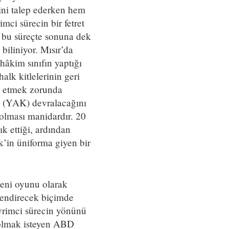
ini talep ederken hem
ci sürecin bir fetret
 bu süreçte sonuna dek
iliniyor. Mısır’da
hâkim sınıfın yaptığı
alk kitlelerinin geri
rk etmek zorunda
n (YAK) devralacağını
olması manidardır. 20
 ettiği, ardından
’in üniforma giyen bir
yeni oyunu olarak
çlendirecek biçimde
vrimci sürecin yönünü
l olmak isteyen ABD