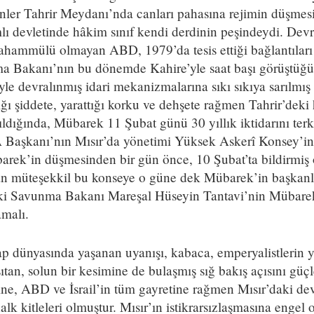
nler Tahrir Meydanı’nda canları pahasına rejimin düşmes
devletinde hâkim sınıf kendi derdinin peşindeydi. Devrim
ahammülü olmayan ABD, 1979’da tesis ettiği bağlantıları
 Bakanı’nın bu dönemde Kahire’yle saat başı görüştüğü b
yle devralınmış idari mekanizmalarına sıkı sıkıya sarılmış 
ı şiddete, yarattığı korku ve dehşete rağmen Tahrir’deki h
ldığında, Mübarek 11 Şubat günü 30 yıllık iktidarını te
 Başkanı’nın Mısır’da yönetimi Yüksek Askerî Konsey’i
ek’in düşmesinden bir gün önce, 10 Şubat’ta bildirmiş 
n müteşekkil bu konseye o güne dek Mübarek’in başkanlık
ski Savunma Bakanı Mareşal Hüseyin Tantavi’nin Mübarek
amalı.
p dünyasında yaşanan uyanışı, kabaca, emperyalistlerin 
ıtan, solun bir kesimine de bulaşmış sığ bakış açısını gü
ne, ABD ve İsrail’in tüm gayretine rağmen Mısır’daki de
alk kitleleri olmuştur. Mısır’ın istikrarsızlaşmasına enge