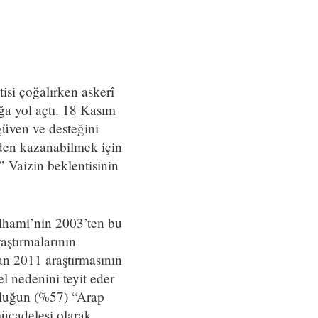
isi çoğalırken askerî
ğa yol açtı. 18 Kasım
üven ve desteğini
iden kazanabilmek için
” Vaizin beklentisinin
lhami’nin 2003’ten bu
aştırmalarının
an 2011 araştırmasının
 nedenini teyit eder
unluğun (%57) “Arap
mücadelesi olarak