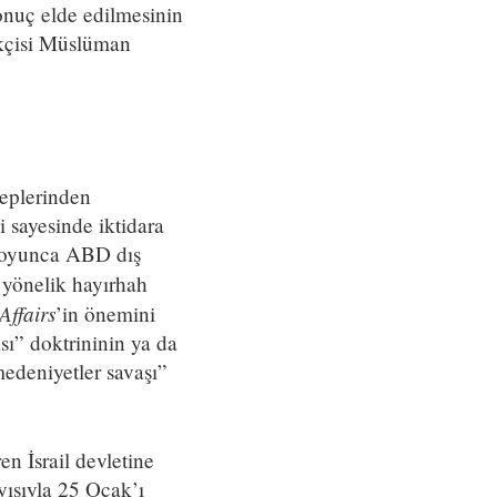
onuç elde edilmesinin
ikçisi Müslüman
leplerinden
i sayesinde iktidara
 boyunca ABD dış
yönelik hayırhah
Affairs
’in önemini
ı” doktrininin ya da
medeniyetler savaşı”
n İsrail devletine
yısıyla 25 Ocak’ı