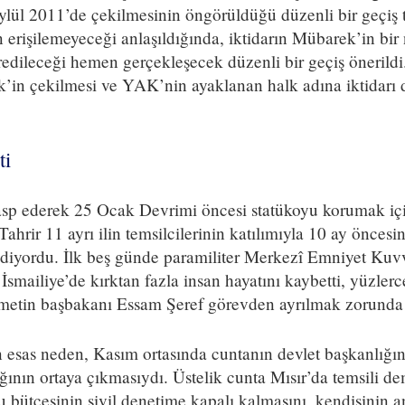
lül 2011’de çekilmesinin öngörüldüğü düzenli bir geçiş 
erişilemeyeceği anlaşıldığında, iktidarın Mübarek’in bir n
dileceği hemen gerçekleşecek düzenli bir geçiş önerildi
in çekilmesi ve YAK’nin ayaklanan halk adına iktidarı 
ti
asp ederek 25 Ocak Devrimi öncesi statükoyu korumak içi
hrir 11 ayrı ilin temsilcilerinin katılımıyla 10 ay öncesini
diyordu. İlk beş günde paramiliter Merkezî Emniyet Kuvvet
İsmailiye’de kırktan fazla insan hayatını kaybetti, yüzlerc
metin başbakanı Essam Şeref görevden ayrılmak zorunda 
 esas neden, Kasım ortasında cuntanın devlet başkanlığı
ının ortaya çıkmasıydı. Üstelik cunta Mısır’da temsili d
u bütçesinin sivil denetime kapalı kalmasını, kendisinin a