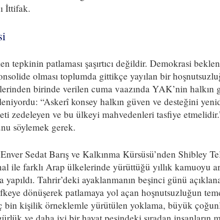
 İttifak.
si
n tepkinin patlaması şaşırtıcı değildir. Demokrasi beklent
onsolide olması toplumda gittikçe yayılan bir hoşnutsuzlu
lerinden birinde verilen cuma vaazında YAK’nin halkın g
leniyordu: “Askerî konsey halkın güven ve desteğini yen
seti zedeleyen ve bu ülkeyi mahvedenleri tasfiye etmelidir.
unu söylemek gerek.
, Enver Sedat Barış ve Kalkınma Kürsüsü’nden Shibley Te
al ile farklı Arap ülkelerinde yürüttüğü yıllık kamuoyu ar
 yapıldı. Tahrir’deki ayaklanmanın beşinci günü açıklan
öfkeye dönüşerek patlamaya yol açan hoşnutsuzluğun temel
 üç bin kişilik örneklemle yürütülen yoklama, büyük çoğ
gürlük ve daha iyi bir hayat peşindeki sıradan insanların 