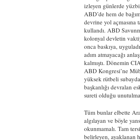
izleyen günlerde yüzbi
ABD’de hem de bağımlı 
devrine yol açmasına t
kullandı. ABD Savunma
kolonyal devletin vakti
onca baskıya, uyguladığ
adım atmayacağı anlaşı
kalmıştı. Dönemin CIA
ABD Kongresi’ne Mübar
yüksek rütbeli subayda
başkanlığı devralan e
sureti olduğu unutulm
Tüm bunlar elbette Ara
algılayan ve böyle yans
okunmamalı. Tam tersi
belirleyen, ayaklanan h