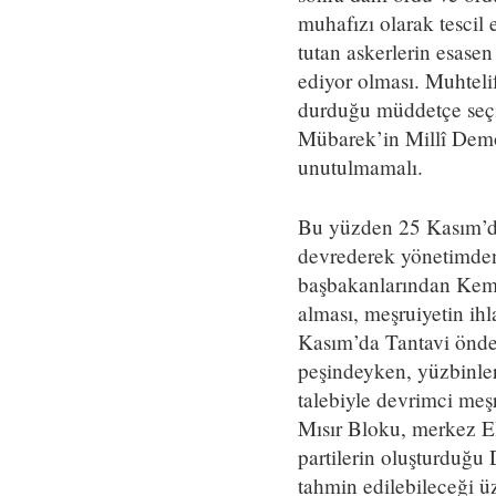
muhafızı olarak tescil
tutan askerlerin esasen
ediyor olması. Muhtelif
durduğu müddetçe seçi
Mübarek’in Millî Demok
unutulmamalı.
Bu yüzden 25 Kasım’da 
devrederek yönetimden
başbakanlarından Kema
alması, meşruiyetin ih
Kasım’da Tantavi önde 
peşindeyken, yüzbinler
talebiyle devrimci meşru
Mısır Bloku, merkez El-
partilerin oluşturduğu
tahmin edilebileceği ü