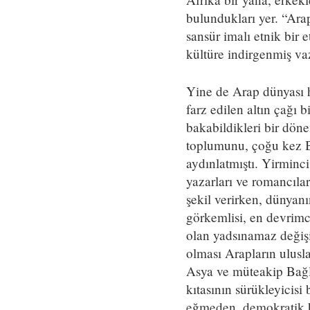
bulundukları yer. “Arap
sansür imalı etnik bir 
kültüre indirgenmiş vaz
Yine de Arap dünyası h
farz edilen altın çağı 
bakabildikleri bir dön
toplumunu, çoğu kez Bat
aydınlatmıştı. Yirminci
yazarları ve romancıla
şekil verirken, dünyan
görkemlisi, en devrimc
olan yadsınamaz değişi
olması Arapların ulusla
Asya ve müteakip Bağlan
kıtasının sürükleyicis
eğmeden, demokratik ha