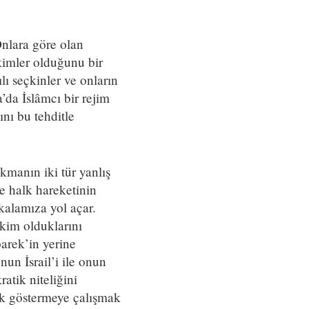
Onlara göre olan
 kimler olduğunu bir
lı seçkinler ve onların
’da İslâmcı bir rejim
nı bu tehditle
kmanın iki tür yanlış
e halk hareketinin
kalamıza yol açar.
 kim olduklarını
arek’in yerine
un İsrail’i ile onun
atik niteliğini
k göstermeye çalışmak