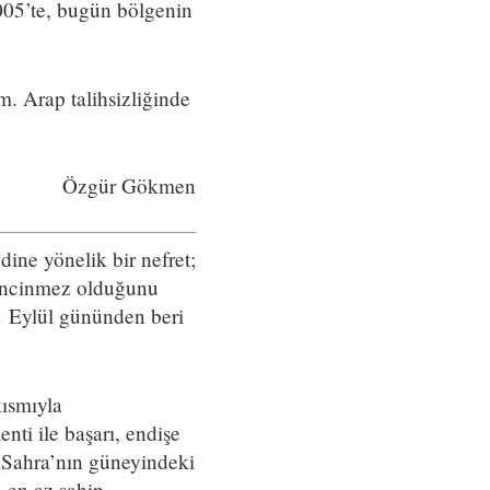
2005’te, bugün bölgenin
m. Arap talihsizliğinde
Özgür Gökmen
dine yönelik bir nefret;
 incinmez olduğunu
11 Eylül gününden beri
kısmıyla
enti ile başarı, endişe
) Sahra’nın güneyindeki
a en az sahip