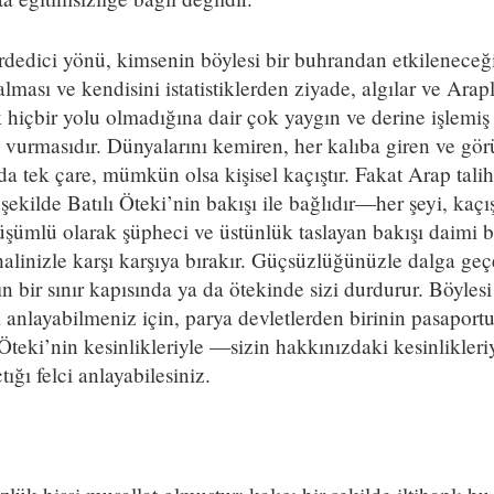
yırdedici yönü, kimsenin böylesi bir buhrandan etkilenece
a alması ve kendisini istatistiklerden ziyade, algılar ve Arap
 hiçbir yolu olmadığına dair çok yaygın ve derine işlemiş
 vurmasıdır. Dünyalarını kemiren, her kalıba giren ve gör
ında tek çare, mümkün olsa kişisel kaçıştır. Fakat Arap tal
ekilde Batılı Öteki’nin bakışı ile bağlıdır—her şeyi, kaçı
üşümlü olarak şüpheci ve üstünlük taslayan bakışı daimi b
alinizle karşı karşıya bırakır. Güçsüzlüğünüzle dalga geç
n bir sınır kapısında ya da ötekinde sizi durdurur. Böylesi
i anlayabilmeniz için, parya devletlerden birinin pasaport
i Öteki’nin kesinlikleriyle —sizin hakkınızdaki kesinlikl
ığı felci anlayabilesiniz.