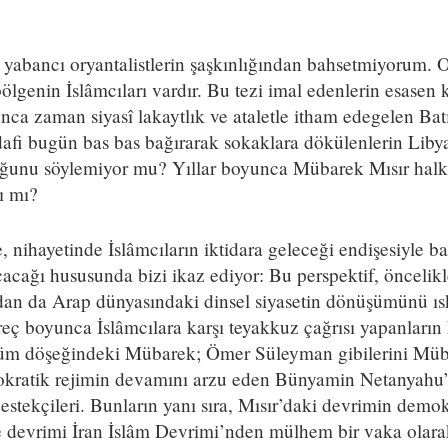
li yabancı oryantalistlerin şaşkınlığından bahsetmiyorum. 
ölgenin İslâmcıları vardır. Bu tezi imal edenlerin esasen
ca zaman siyasî lakaytlık ve ataletle itham edegelen Batı
dafi bugün bas bas bağırarak sokaklara dökülenlerin Libya
uğunu söylemiyor mu? Yıllar boyunca Mübarek Mısır halkı
ı mı?
, nihayetinde İslâmcıların iktidara geleceği endişesiyle ba
acağı hususunda bizi ikaz ediyor: Bu perspektif, öncelikl
ından da Arap dünyasındaki dinsel siyasetin dönüşümünü ıs
reç boyunca İslâmcılara karşı teyakkuz çağrısı yapanların
lüm döşeğindeki Mübarek; Ömer Süleyman gibilerini Müb
tokratik rejimin devamını arzu eden Bünyamin Netanyahu’n
tekçileri. Bunların yanı sıra, Mısır’daki devrimin demokr
devrimi İran İslâm Devrimi’nden mülhem bir vaka olara