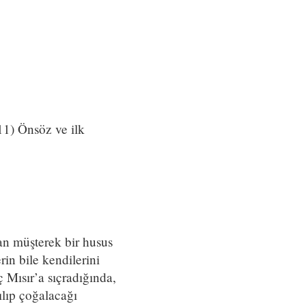
011) Önsöz ve ilk
pan müşterek bir husus
rin bile kendilerini
ç Mısır’a sıçradığında,
ılıp çoğalacağı