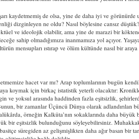
arı kaydetmemiş de olsa, yine de daha iyi ve görünürde ul
nliği dizginleyen ne oldu? Nasıl böylesine cansız düştü
tüel ve ideolojik olabilir, ama yine de marazi bir köktenci
eleceğe sahip olmadığımıza inanmamıza yol açıyor. Yaşayan
ürün mensupları ıstırap ve ölüm kültünde nasıl bir araya 
rif etmemize hacet var mı? Arap toplumlarının bugün kendil
taya koymak için birkaç istatistik yeterli olacaktır: Kron
gin ve yoksul arasında haddinden fazla eşitsizlik, şehirlerd
 Bunun, bir zamanlar Üçüncü Dünya olarak adlandırılan b
alükârda, örneğin Kalküta’nın sokaklarında daha büyük b
ük bir eşitsizlik bulunduğunu söyleyebilirsiniz. Muhakkak
basitçe süregiden az gelişmişlikten daha ağır basan bir tara
ta eğitimsizliğe bağlı değildir.