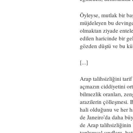
Öyleyse, mutlak bir baş
müjdeleyen bu devinge
olmaktan ziyade entelek
edilen haricinde bir g
gözden düştü ve bu kült
[...]
Arap talihsizliğini ta
açmazın ciddiyetini or
bilmezlik oranları, zen
arazilerin çölleşmesi.
hali olduğunu ve her h
de Janeiro’da daha büy
de Arap talihsizliğinin 
toplumsal sınıflara, hat