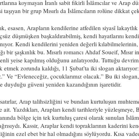
artlarına koymayan İranlı sabit fikirli İslâmcılar ve Arap 
i taşıyan bir grup Mısırlı da İslâmcıların rolüne dikkat çe
, esasen, Arapların kendilerine atfedilen siyasî lakaytlık v
üçsüz düşmüşken başkaldırabilmiş, kendi hayatlarını kendi 
ıyor. Kendi kendilerini yeniden değerli kılabilmelerinin, 
ığı bir şaşkınlık bu. Mısırlı romancı Ahdaf Soueif, Mısır in
denli yeise kapılmış olduğunu anlatıyordu. Tuttuğu devri
k etmek zorunda kaldığı, 11 Şubat’ta iki slogan aktarıyor:
nız.” Ve “Evleneceğiz, çocuklarımız olacak.” Bu iki slogan, 
e duyduğu güveni yeniden kazandığının işaretidir.
atırlar, Arap talihsizliğini ve bundan kurtuluşun muhteme
 ait. Yazdıkları, Arapları kendi tarihleriyle yüzleşmeye, B
anında bölge için tek kurtuluş çaresi olarak sunulan İslâ
ğrısıydı. Kassir, Araplar kendi topraklarının kaderini kend
zliğinin ezel ebet bir hal olmadığını söylüyordu. Kısa vad