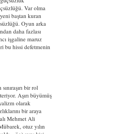
u güçsüzlük
üçsüzlüğü. Var olma
 yeni baştan kuran
üçsüzlüğü. Oyun arka
ondan daha fazlası
ncı işgaline maruz
ri bu hissi defetmenin
sınıraşırı bir rol
teriyor. Aşırı büyümüş
syalizm olarak
lıklarını bir araya
lalı Mehmet Ali
Mübarek, otuz yılın