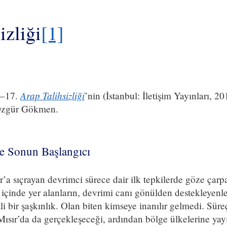
izliği
[1]
Arap Talihsizliği
4–17.
’nin (İstanbul: İletişim Yayınları, 2
Özgür Gökmen.
de Sonun Başlangıcı
r’a sıçrayan devrimci sürece dair ilk tepkilerde göze çar
 içinde yer alanların, devrimi canı gönülden destekleyenle
li bir şaşkınlık. Olan biten kimseye inanılır gelmedi. Süre
Mısır’da da gerçekleşeceği, ardından bölge ülkelerine yay