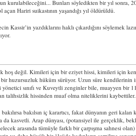
n kurulabileceğini... Bunları söyledikten bir yıl sonra, 
 açan Hariri suikastının yaşandığı yıl öldürüldü.
in Kassir’in yazdıklarını haklı çıkardığını söylemek lazı
ıyor.
oş değil. Kimileri için bir eziyet hissi, kimileri için ken
 bir huzursuzluk hüküm sürüyor. Uzun süre kendilerinin
 yönetici sınıfı ve Kuveytli zenginler bile, muayyen bir 
n talihsizlik hissinden muaf olma niteliklerini kaybettiler.
akılırsa bakılsın iç karartıcı, fakat dünyanın geri kalan 
a da kasvetli. Arap dünyası, (potansiyel ile gerçeklik, bekl
 gelecek arasında tümüyle farklı bir çarpışma sahnesi olan
lerin ve daha büyük bir ölçüde kadınların serpilme şansın