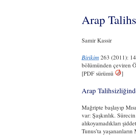
Arap Talihs
Samir Kassir
Birikim
263 (2011): 1
bölümünden çeviren 
[PDF sürümü
]
Arap Talihsizliğin
Mağripte başlayıp Mısı
var: Şaşkınlık. Sürecin
alıkoyamadıkları şiddet
Tunus’ta yaşananların 