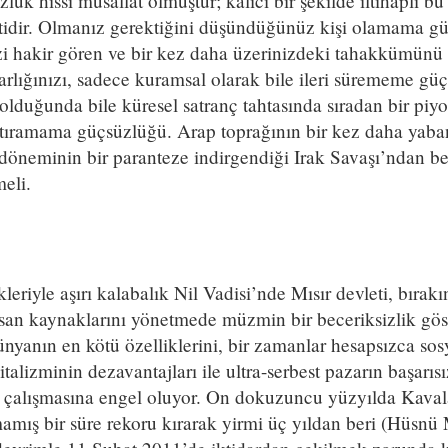
lük hissi musallat olmuştur; kalıcı bir şekilde iltihaplı b
metidir. Olmanız gerektiğini düşündüğünüz kişi olamama g
zi hakir gören ve bir kez daha üzerinizdeki tahakkümünü
varlığınızı, sadece kuramsal olarak bile ileri sürememe g
lduğunda bile küresel satranç tahtasında sıradan bir piy
stıramama güçsüzlüğü. Arap toprağının bir kez daha yaba
 döneminin bir paranteze indirgendiği Irak Savaşı’ndan be
eli.
kleriyle aşırı kalabalık Nil Vadisi’nde Mısır devleti, bırakın 
san kaynaklarını yönetmede müzmin bir beceriksizlik gös
dünyanın en kötü özelliklerini, bir zamanlar hesapsızca so
talizminin dezavantajları ile ultra-serbest pazarın başarısız
n çalışmasına engel oluyor. On dokuzuncu yüzyılda Kava
amış bir süre rekoru kırarak yirmi üç yıldan beri (Hüsnü 