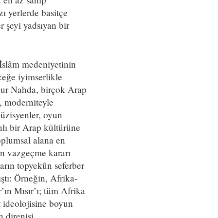
zı yerlerde basitçe
r şeyi yadsıyan bir
-İslâm medeniyetinin
ceğe iyimserlikle
hur Nahda, birçok Arap
e, moderniteyle
müzisyenler, oyun
lı bir Arap kültürüne
toplumsal alana en
den vazgeçme kararı
arın topyekûn seferber
ştı: Örneğin, Afrika-
’ın Mısır’ı; tüm Afrika
t ideolojisine boyun
 direnişi.