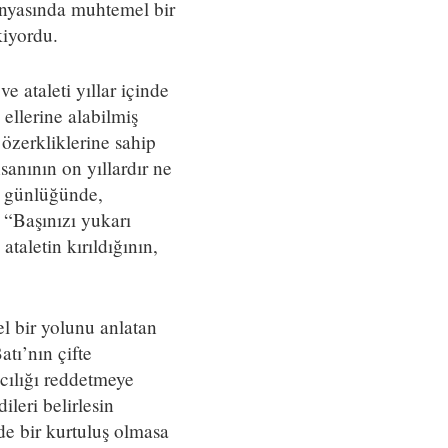
dünyasında muhtemel bir
kiyordu.
e ataleti yıllar içinde
ellerine alabilmiş
özerkliklerine sahip
sanının on yıllardır ne
m günlüğünde,
 “Başınızı yukarı
ataletin kırıldığının,
l bir yolunu anlatan
atı’nın çifte
mcılığı reddetmeye
ileri belirlesin
ede bir kurtuluş olmasa