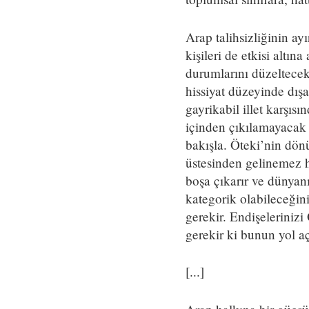
Arap talihsizliğinin a
kişileri de etkisi altın
durumlarını düzeltecek
hissiyat düzeyinde dışa
gayrikabil illet karşıs
içinden çıkılamayacak ş
bakışla. Öteki’nin dön
üstesinden gelinemez h
boşa çıkarır ve dünyanı
kategorik olabileceğin
gerekir. Endişeleriniz
gerekir ki bunun yol açt
[...]