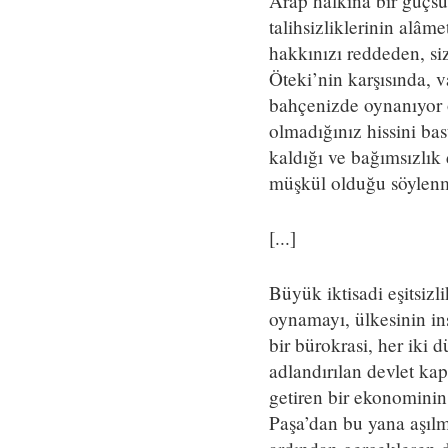
Arap halkına bir güçsüz
talihsizliklerinin alâ
hakkınızı reddeden, si
Öteki’nin karşısında, 
bahçenizde oynanıyor o
olmadığınız hissini ba
kaldığı ve bağımsızlık
müşkül olduğu söylenm
[...]
Büyük iktisadi eşitsizli
oynamayı, ülkesinin in
bir bürokrasi, her iki 
adlandırılan devlet kapi
getiren bir ekonomini
Paşa’dan bu yana aşılm