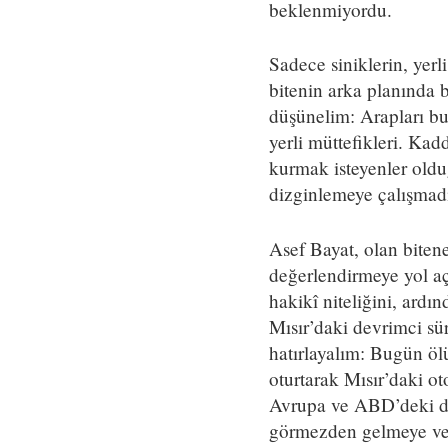
beklenmiyordu.
Sadece siniklerin, yer
bitenin arka planında b
düşünelim: Arapları bun
yerli müttefikleri. Kad
kurmak isteyenler old
dizginlemeye çalışmad
Asef Bayat, olan bitene
değerlendirmeye yol aç
hakikî niteliğini, ard
Mısır’daki devrimci sü
hatırlayalım: Bugün ö
oturtarak Mısır’daki o
Avrupa ve ABD’deki des
görmezden gelmeye ve 