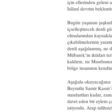
için ellerinden geleni 
İslâmî devrim beklentis
Bugün yaşanan şaşkınlık
içselleştirecek denli g
olmalarından kaynaklan
çıkabilmelerinin yaratt
denli aşağılanmış, ne 
Mübarek’in iktidarı ter
kaldırın, siz Mısırlısı
bölge insanının kendin
Aşağıda okuyacağınız s
Beyrutlu Samir Kassir’e
standartları kadar, zam
davet eden bir eylem ça
istiyordu. Arap talihsi