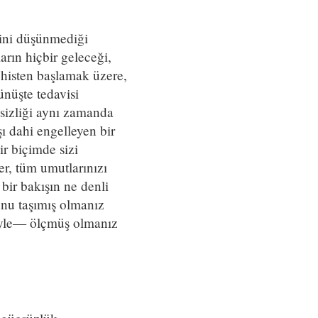
ğini düşünmediği
ların hiçbir geleceği,
 histen başlamak üzere,
ünüşte tedavisi
ihsizliği aynı zamanda
şı dahi engelleyen bir
ir biçimde sizi
er, tüm umutlarınızı
 bir bakışın ne denli
unu taşımış olmanız
eriyle— ölçmüş olmanız