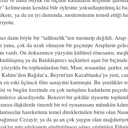
” kelimesinin kendisi bile öylesine yoksullaştırılmış ki ba
etikete, ya da en iyi durumda, modernitenin temsil ettiği he
iyette.
er daim böyle bir “talihsizlik”ten mustarip değildi. Arap
bir yana, çok da uzak olmayan bir geçmişte Arapların gele
em vardı. On dokuzuncu yüzyılın kültürel rönesansı, meş
ılılaşmış ya da Batılılaştırıcı seçkinleri aşan bir biçimd
 yüzyılda bu toplumlardan biri, Mısır, ressamlar, şairler, 
r Kahire’den Bağdat’a, Beyrut’tan Kazablanka’ya yeni, can
ın en eski üçüncü film sanayiini kurmuştu. Bu yenilikler 
isi ve bugün üzerinde en çok tartışılanı kadınların peçe
mlerce aksediyordu. Benzeri bir şekilde siyasette topluml
rarası ilişkilerde önemli bir rol oynamasını mümkün kılmı
tısızlar hareketinin temel direklerinden birisi olan Nasır
i bağımsız Cezayir; ya da şu an çok yaygın olan mağduriye
klar mücadelesinin sürdürülmesi adına yürütülen Filistin