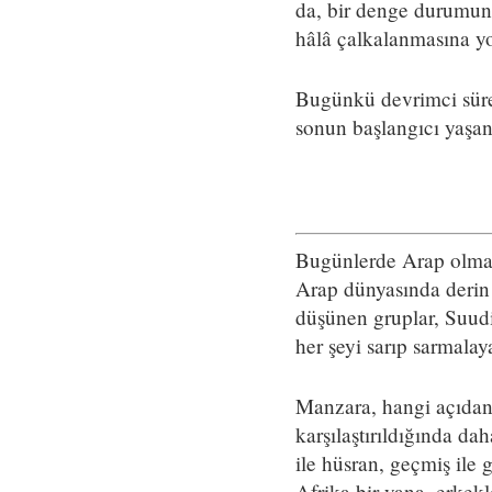
da, bir denge durumunu
hâlâ çalkalanmasına yol
Bugünkü devrimci sürec
sonun başlangıcı yaşan
Bugünlerde Arap olmak h
Arap dünyasında derin
düşünen gruplar, Suudi
her şeyi sarıp sarmalaya
Manzara, hangi açıdan b
karşılaştırıldığında dah
ile hüsran, geçmiş ile
Afrika bir yana, erkek